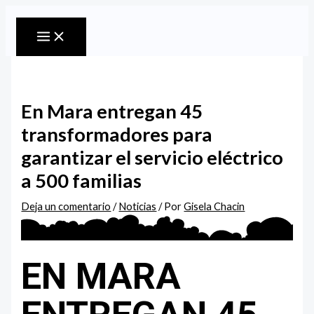
MAIN
Ir
Escribe
Nombre*
Correo
Web
MENU
al
aquí...
electrónico*
contenido
En Mara entregan 45
transformadores para
garantizar el servicio eléctrico
a 500 familias
Deja un comentario
/
Noticias
/ Por
Gisela Chacin
EN MARA