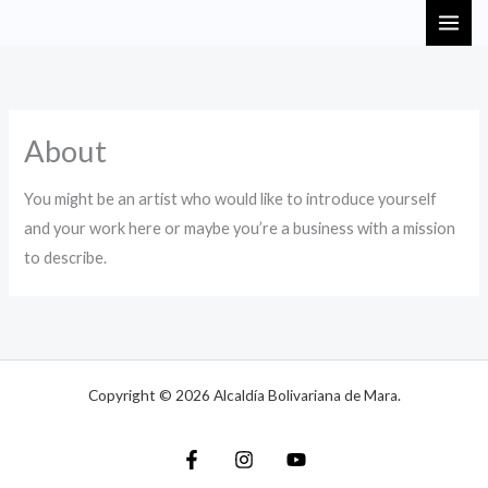
Ir
MAI
al
ME
contenido
About
You might be an artist who would like to introduce yourself
and your work here or maybe you’re a business with a mission
to describe.
Copyright © 2026 Alcaldía Bolivariana de Mara.