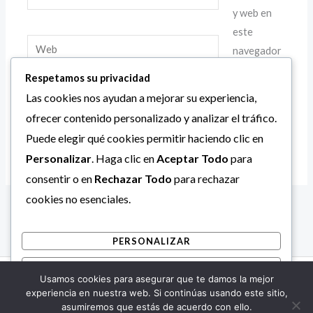
electrónico*
y web en
este
Web
navegador
para la
Respetamos su privacidad
próxima
Las cookies nos ayudan a mejorar su experiencia,
vez que comente.
ofrecer contenido personalizado y analizar el tráfico.
Puede elegir qué cookies permitir haciendo clic en
Personalizar
. Haga clic en
Aceptar Todo
para
consentir o en
Rechazar Todo
para rechazar
cookies no esenciales.
PERSONALIZAR
RECHAZAR TODO
Usamos cookies para asegurar que te damos la mejor
Copyright © 2026 Alcaldía Bolivariana de Mara.
ACEPTAR TODO
experiencia en nuestra web. Si continúas usando este sitio,
asumiremos que estás de acuerdo con ello.