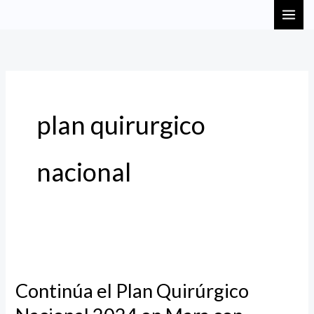
Ir
MAI
al
ME
contenido
plan quirurgico
nacional
Continúa
el
Continúa el Plan Quirúrgico
Plan
Quirúrgico