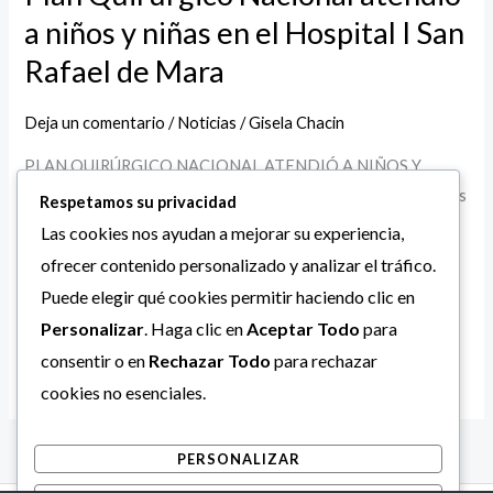
a niños y niñas en el Hospital I San
atendió
a
Rafael de Mara
niños
y
Deja un comentario
/
Noticias
/
Gisela Chacin
niñas
PLAN QUIRÚRGICO NACIONAL ATENDIÓ A NIÑOS Y
en
NIÑAS EN EL HOSPITAL I SAN RAFAEL DE MARA Diez niños
Respetamos su privacidad
el
de Mara tendrán mejor calidad de vida porque este sábado 9
Las cookies nos ayudan a mejorar su experiencia,
Hospital
de diciembre de 2023 fueron beneficiados por el Plan
I
ofrecer contenido personalizado y analizar el tráfico.
Quirúrgico Nacional. Diez niños de Mara tendrán mejor
San
Puede elegir qué cookies permitir haciendo clic en
calidad de vida porque este sábado 9 de
Rafael
Personalizar
. Haga clic en
Aceptar Todo
para
de
consentir o en
Rechazar Todo
para rechazar
Leer más »
Mara
cookies no esenciales.
PERSONALIZAR