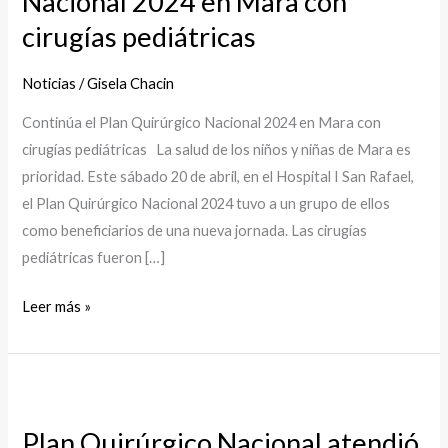
Nacional 2024 en Mara con
Nacional
cirugías pediátricas
2024
en
Noticias
/
Gisela Chacin
Mara
Continúa el Plan Quirúrgico Nacional 2024 en Mara con
con
cirugías pediátricas La salud de los niños y niñas de Mara es
cirugías
prioridad. Este sábado 20 de abril, en el Hospital I San Rafael,
pediátricas
el Plan Quirúrgico Nacional 2024 tuvo a un grupo de ellos
como beneficiarios de una nueva jornada. Las cirugías
pediátricas fueron […]
Leer más »
Plan
Quirúrgico
Plan Quirúrgico Nacional atendió
Nacional