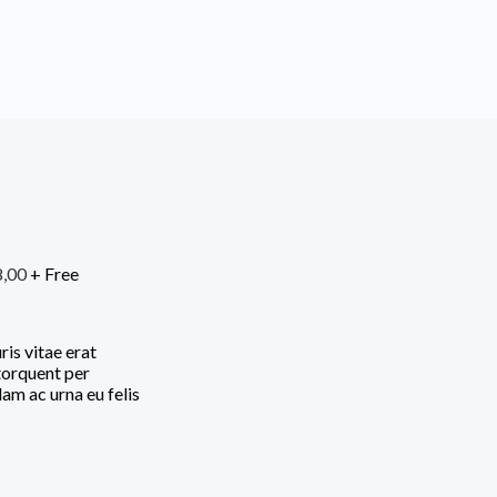
8,00
+ Free
ris vitae erat
 torquent per
am ac urna eu felis