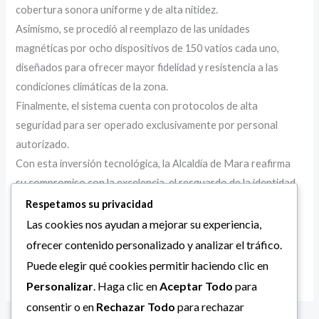
cobertura sonora uniforme y de alta nitidez.
Asimismo, se procedió al reemplazo de las unidades
magnéticas por ocho dispositivos de 150 vatios cada uno,
diseñados para ofrecer mayor fidelidad y resistencia a las
condiciones climáticas de la zona.
Finalmente, el sistema cuenta con protocolos de alta
seguridad para ser operado exclusivamente por personal
autorizado.
Con esta inversión tecnológica, la Alcaldía de Mara reafirma
su compromiso con la excelencia, el resguardo de la identidad
cultural y la promoción del evangelio en el municipio, logrando
Respetamos su privacidad
que la «voz de la Iglesia» siga resonando con fuerza y claridad
Las cookies nos ayudan a mejorar su experiencia,
en el corazón de la grey de esta localidad zuliana.
ofrecer contenido personalizado y analizar el tráfico.
Puede elegir qué cookies permitir haciendo clic en
Personalizar
. Haga clic en
Aceptar Todo
para
consentir o en
Rechazar Todo
para rechazar