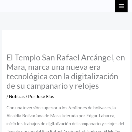
Ir
MAI
al
ME
contenido
El Templo San Rafael Arcángel, en
Mara, marca una nueva era
tecnológica con la digitalización
de su campanario y relojes
/
Noticias
/ Por
José Rios
Con una inversión superior a los 6 millones de bolívares, la
Alcaldía Bolivariana de Mara, liderada por Edgar Labarca,
inició los trabajos de digitalización del campanario y relojes del
Templo parroquial San Rafael Arcángel, ubicado en El Moján.