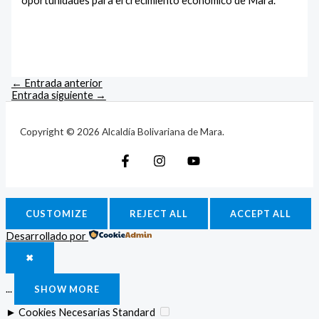
oportunidades para el crecimiento económico de Mara.
←
Entrada anterior
Entrada siguiente
→
Copyright © 2026 Alcaldía Bolivariana de Mara.
CUSTOMIZE
REJECT ALL
ACCEPT ALL
Desarrollado por
✖
...
SHOW MORE
►
Cookies Necesarias
Standard