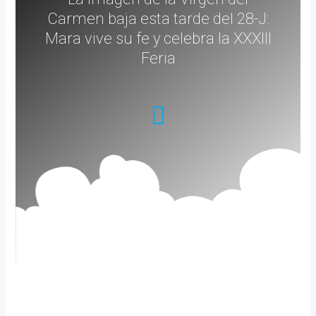
Carmen baja esta tarde del 28-J:
Mara vive su fe y celebra la XXXIII
Feria