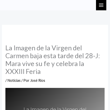
Ir
MAI
al
ME
contenido
La Imagen de la Virgen del
Carmen baja esta tarde del 28-J:
Mara vive su fe y celebra la
XXXIII Feria
/
Noticias
/ Por
José Rios
La Imagen de la Virgen del