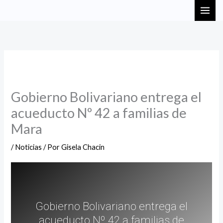
Ir
MAI
al
ME
contenido
Gobierno Bolivariano entrega el
acueducto Nº 42 a familias de
Mara
/
Noticias
/ Por
Gisela Chacin
Gobierno Bolivariano entrega el
acueducto Nº 42 a familias de