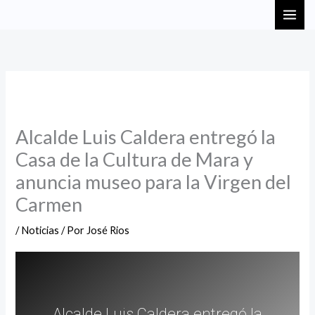
Ir
MAI
al
ME
contenido
Alcalde Luis Caldera entregó la
Casa de la Cultura de Mara y
anuncia museo para la Virgen del
Carmen
/
Noticias
/ Por
José Rios
Alcalde Luis Caldera entregó la