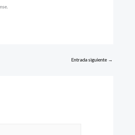
nse.
Entrada siguiente
→