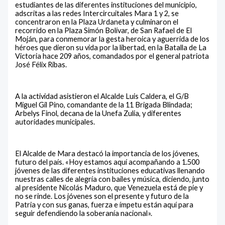
estudiantes de las diferentes instituciones del municipio,
adscritas a las redes Intercircuitales Mara 1 y 2, se
concentraron en la Plaza Urdaneta y culminaron el
recorrido en la Plaza Simón Bolívar, de San Rafael de El
Moján, para conmemorar la gesta heroica y aguerrida de los
héroes que dieron su vida por la libertad, en la Batalla de La
Victoria hace 209 años, comandados por el general patriota
José Félix Ribas.
A la actividad asistieron el Alcalde Luis Caldera, el G/B
Miguel Gil Pino, comandante de la 11 Brigada Blindada;
Arbelys Finol, decana de la Unefa Zulia, y diferentes
autoridades municipales.
El Alcalde de Mara destacó la importancia de los jóvenes,
futuro del país. «Hoy estamos aquí acompañando a 1.500
jóvenes de las diferentes instituciones educativas llenando
nuestras calles de alegría con bailes y música, diciendo, junto
al presidente Nicolás Maduro, que Venezuela está de pie y
no se rinde. Los jóvenes son el presente y futuro de la
Patria y con sus ganas, fuerza e ímpetu están aquí para
seguir defendiendo la soberanía nacional».