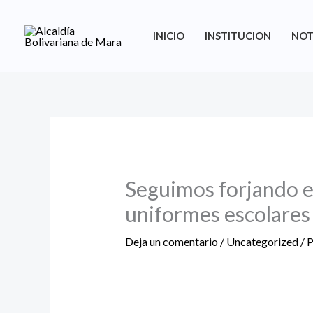
Ir
al
INICIO
INSTITUCION
NOT
contenido
Seguimos forjando el
uniformes escolares
Deja un comentario
/
Uncategorized
/ 