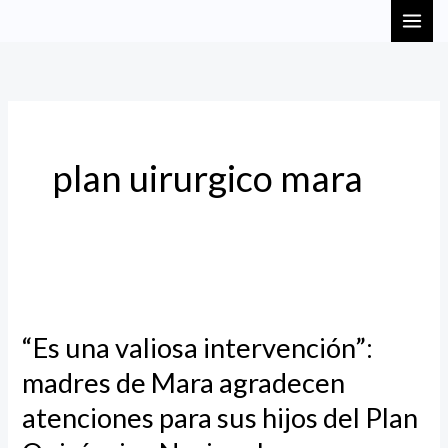
Ir
MAI
al
ME
contenido
plan uirurgico mara
“Es
una
“Es una valiosa intervención”:
valiosa
madres de Mara agradecen
intervención”:
madres
atenciones para sus hijos del Plan
de