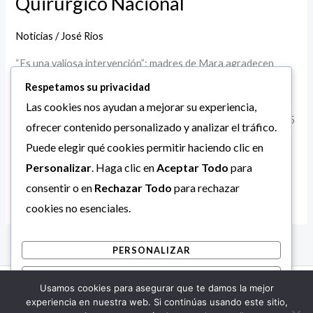
Quirúrgico Nacional
Mara
agradecen
Noticias
/
José Rios
atenciones
para
“Es una valiosa intervención”: madres de Mara agradecen
sus
atenciones para sus hijos del Plan Quirúrgico Nacional ‎En el
Respetamos su privacidad
hijos
Hospital I San Rafael de Mara se llevó a cabo con éxito una
Las cookies nos ayudan a mejorar su experiencia,
del
nueva jornada de cirugías pediátricas en la que se atendió a 15
ofrecer contenido personalizado y analizar el tráfico.
Plan
niños de las comunidades de la subregión Guajira.Este
Puede elegir qué cookies permitir haciendo clic en
Quirúrgico
esfuerzo se enmarca dentro […]
Personalizar
. Haga clic en
Aceptar Todo
para
Nacional
consentir o en
Rechazar Todo
para rechazar
Leer más »
cookies no esenciales.
PERSONALIZAR
RECHAZAR TODO
Usamos cookies para asegurar que te damos la mejor
Copyright © 2026 Alcaldía Bolivariana de Mara.
ACEPTAR TODO
experiencia en nuestra web. Si continúas usando este sitio,