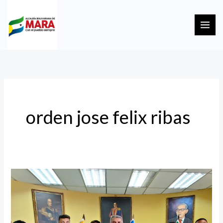
Ir
MAI
al
ME
contenido
orden jose felix ribas
No
pierdan
la
fuerza