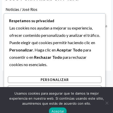
en
Noticias
/
José Rios
Mara
No pierdan la fuerza de vivir su juventud bonita amando al
Respetamos su privacidad
país: Luis Caldera al conferir la Orden José Félix Ribas en Mara
Las cookies nos ayudan a mejorar su experiencia,
Este martes 27 de febrero de 2024, el Alcalde Luis Caldera
ofrecer contenido personalizado y analizar el tráfico.
confirió la Orden José Félix Ribas, en su única clase, a 35
Puede elegir qué cookies permitir haciendo clic en
jóvenes del municipio Mara, por sus méritos y en […]
Personalizar
. Haga clic en
Aceptar Todo
para
consentir o en
Rechazar Todo
para rechazar
Leer más »
cookies no esenciales.
PERSONALIZAR
RECHAZAR TODO
Usamos cookies para asegurar que te damos la mejor
Copyright © 2026 Alcaldía Bolivariana de Mara.
ACEPTAR TODO
experiencia en nuestra web. Si continúas usando este sitio,
asumiremos que estás de acuerdo con ello.
Desarrollado por
Aceptar