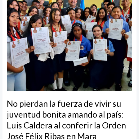
de
vivir
su
juventud
bonita
amando
al
país:
Luis
Caldera
al
conferir
No pierdan la fuerza de vivir su
la
juventud bonita amando al país:
Orden
José
Luis Caldera al conferir la Orden
Félix
José Félix Ribas en Mara
Ribas