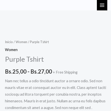
Ir
MAI
al
ME
contenido
Purple
Rango
Tshirt
de
cantidad
Inicio
/
Women
/ Purple Tshirt
precios:
Women
Purple Tshirt
desde
Bs.25,00
Bs.
25,00
-
Bs.
27,00
+ Free Shipping
hasta
Nam nec tellus a odio tincidunt auctor a ornare odio. Sed non
mauris vitae erat consequat auctor eu in elit. Class aptent taciti
Bs.27,00
sociosqu ad litora torquent per conubia nostra, per inceptos
himenaeos. Mauris in erat justo. Nullam ac urna eu felis dapibus
condimentum sit amet a augue. Sed non neque elit sed .