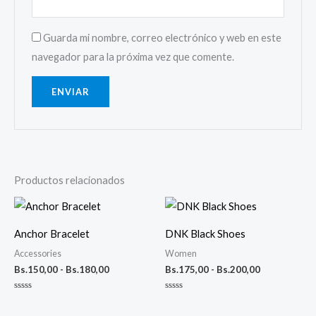
Guarda mi nombre, correo electrónico y web en este
navegador para la próxima vez que comente.
Productos relacionados
Rango
Rango
de
de
precios:
precios:
Anchor Bracelet
DNK Black Shoes
desde
desde
Bs.150,00
Bs.175,00
Accessories
Women
hasta
hasta
Bs.
150,00
-
Bs.
180,00
Bs.
175,00
-
Bs.
200,00
Bs.180,00
Bs.200,00
Valorado
Valorado
con
con
0
0