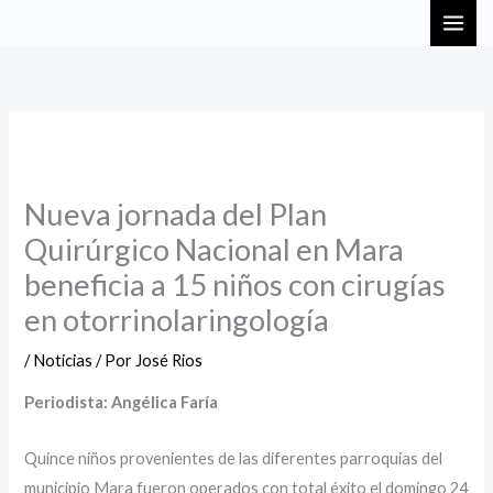
Ir
MAI
al
ME
contenido
Nueva jornada del Plan
Quirúrgico Nacional en Mara
beneficia a 15 niños con cirugías
en otorrinolaringología
/
Noticias
/ Por
José Rios
Periodista: Angélica Faría
Quince niños provenientes de las diferentes parroquias del
municipio Mara fueron operados con total éxito el domingo 24