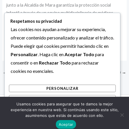
junto a la Alcaldía de Mara garantiza la protección social
infantil a través de un equipo multidisciplinario de médicos
especialistas, enfermeros y personal administrativo que
Respetamos su privacidad
mantiene activos los pabellones en beneficio directo de las
Las cookies nos ayudan a mejorar su experiencia,
comunidades vulnerables de la subregión Guajira.
ofrecer contenido personalizado y analizar el tráfico.
Puede elegir qué cookies permitir haciendo clic en
Personalizar
. Haga clic en
Aceptar Todo
para
consentir o en
Rechazar Todo
para rechazar
cookies no esenciales.
←
Entrada anterior
Entrada siguiente
→
PERSONALIZAR
RECHAZAR TODO
Usamos cookies para asegurar que te damos la mejor
Copyright © 2026 Alcaldía Bolivariana de Mara.
ACEPTAR TODO
experiencia en nuestra web. Si continúas usando este sitio,
asumiremos que estás de acuerdo con ello.
Desarrollado por
Aceptar