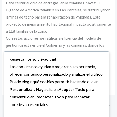
Para cerrar el ciclo de entregas, en la comuna Chávez El
Gigante de América, también en Las Parcelas, se distribuyeron
láminas de techo para la rehabilitación de viviendas. Este
proyecto de mejoramiento habitacional impacta positivamente
a 118 familias de la zona.
Con estas acciones, se ratifica la eficiencia del modelo de
gestión directa entre el Gobierno y las comunas, donde los
recursos de la consulta nacional se traducen en soluciones
Respetamos su privacidad
tangibles para las necesidades del pueblo marense.
Las cookies nos ayudan a mejorar su experiencia,
ofrecer contenido personalizado y analizar el tráfico.
Puede elegir qué cookies permitir haciendo clic en
Personalizar
. Haga clic en
Aceptar Todo
para
consentir o en
Rechazar Todo
para rechazar
cookies no esenciales.
←
Entrada anterior
Entrada siguiente
→