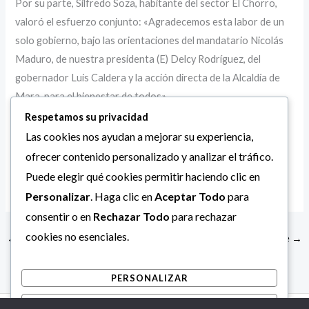
Por su parte, Silfredo Soza, habitante del sector El Chorro,
valoró el esfuerzo conjunto: «Agradecemos esta labor de un
solo gobierno, bajo las orientaciones del mandatario Nicolás
Maduro, de nuestra presidenta (E) Delcy Rodríguez, del
gobernador Luis Caldera y la acción directa de la Alcaldía de
Mara, para el bienestar de todos».
De esta manera, el municipio se encuentra listo para recibir a
Respetamos su privacidad
feligreses y turistas, ofreciendo un ambiente impecable para
Las cookies nos ayudan a mejorar su experiencia,
las actividades religiosas propias de la Semana Santa.
ofrecer contenido personalizado y analizar el tráfico.
Puede elegir qué cookies permitir haciendo clic en
Personalizar
. Haga clic en
Aceptar Todo
para
consentir o en
Rechazar Todo
para rechazar
cookies no esenciales.
←
Entrada anterior
Entrada siguiente
→
PERSONALIZAR
RECHAZAR TODO