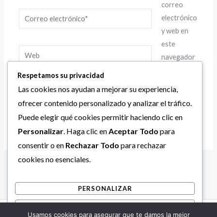
correo
Correo
electrónico
electrónico*
y web en
este
Web
navegador
para la
Respetamos su privacidad
próxima
Las cookies nos ayudan a mejorar su experiencia,
vez que comente.
ofrecer contenido personalizado y analizar el tráfico.
Puede elegir qué cookies permitir haciendo clic en
Personalizar
. Haga clic en
Aceptar Todo
para
consentir o en
Rechazar Todo
para rechazar
cookies no esenciales.
PERSONALIZAR
RECHAZAR TODO
Usamos cookies para asegurar que te damos la mejor
Copyright © 2026 Alcaldía Bolivariana de Mara.