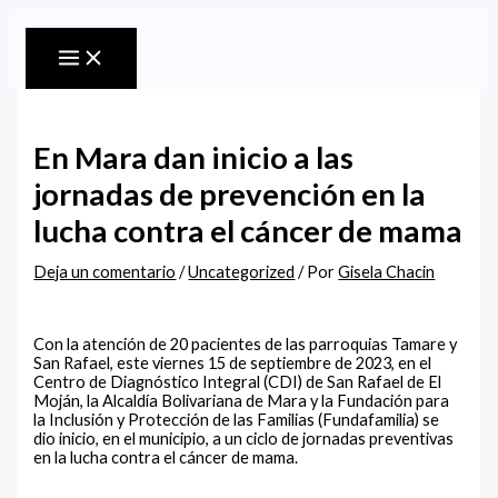
MAIN
Ir
Escribe
Nombre*
Correo
Web
MENU
al
aquí...
electrónico*
contenido
En Mara dan inicio a las
jornadas de prevención en la
lucha contra el cáncer de mama
Deja un comentario
/
Uncategorized
/ Por
Gisela Chacin
Con la atención de 20 pacientes de las parroquias Tamare y
San Rafael, este viernes 15 de septiembre de 2023, en el
Centro de Diagnóstico Integral (CDI) de San Rafael de El
Moján, la Alcaldía Bolivariana de Mara y la Fundación para
la Inclusión y Protección de las Familias (Fundafamilia) se
dio inicio, en el municipio, a un ciclo de jornadas preventivas
en la lucha contra el cáncer de mama.