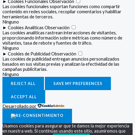
►
Cookies Funcionales
Observación
Las cookies funcionales soportan funciones como compartir
contenido en redes sociales, recopilar comentarios y habilitar
herramientas de terceros.
Ninguno
►
Cookies Analíticas
Observación
Las cookies analíticas rastrean interacciones de visitantes,
proporcionando información sobre métricas como número de
visitantes, tasa de rebote y fuentes de tráfico.
Ninguno
►
Cookies de Publicidad
Observación
Las cookies de publicidad entregan anuncios personalizados
basados en sus visitas previas y analizan la efectividad de las
campañas publicitarias.
Ninguno
REJECT ALL
SAVE MY PREFERENCES
ACCEPT ALL
Desarrollado por
Usamos cookies para asegurar que te damos la mejor experiencia
en nuestra web. Si continúas usando este sitio, asumiremos que