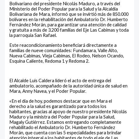
Bolivariano del presidente Nicolás Maduro, a través del
Ministerio del Poder Popular para la Salud y la Alcaldía
Bolivariana de Mara, informó que se invirtió más de 850.000
bolívares en la rehabilitación del Ambulatorio Dr. Humberto
Fernández Morán, para garantizar una atención de calidad
y gratuita a más de 3.200 familias del Eje Las Cabimas y toda
la parroquia San Rafael.
Este reacondicionamiento beneficiará directamente a
familias de nueve comunidades: Fundamara, Valle Alto,
Nueva Cabimas, Vieja Cabimas, El Rodeo, Nelson Ocando,
Esquina Caliente, Redoma 1 y Redoma 2.
El Alcalde Luis Caldera lideró el acto de entrega del
ambulatorio, acompañado de la autoridad única de salud en
Mara, Anny Navea, y el Poder Popular.
«En el día de hoy, podemos destacar que en Mara el
derecho a la salud es garantizado para todos los
habitantes, gracias al apoyo de nuestro presidente Nicolás
Maduro y la ministra del Poder Popular para la Salud,
Magaly Gutiérrez. Estamos entregando completamente
rehabilitado el Ambulatorio Dr. Humberto Fernández
Morán, que cuenta con las 5 especialidades para brindar
atención integral a los habitantes de todo el eje de Las