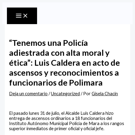
MAIN
Ir
Escribe
Nombre*
Correo
Web
MENU
al
aquí...
electrónico*
contenido
“Tenemos una Policía
adiestrada con alta moral y
ética”: Luis Caldera en acto de
ascensos y reconocimientos a
funcionarios de Polimara
Deja un comentario
/
Uncategorized
/ Por
Gisela Chacin
El pasado lunes 31 de julio, el Alcalde Luis Caldera hizo
entrega de ascensos ordinarios a 18 funcionarios del
Instituto Autónomo Municipal Policía de Mara a los rangos
superior inmediatos de primer oficial y oficial jefe.