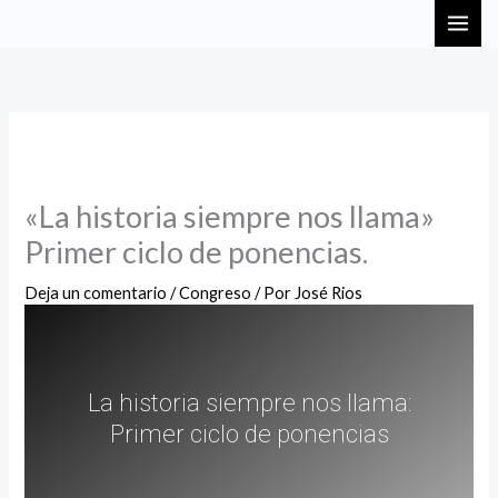
Ir
MAI
al
ME
contenido
«La historia siempre nos llama»
Primer ciclo de ponencias.
Deja un comentario
/
Congreso
/ Por
José Rios
La historia siempre nos llama:
Primer ciclo de ponencias