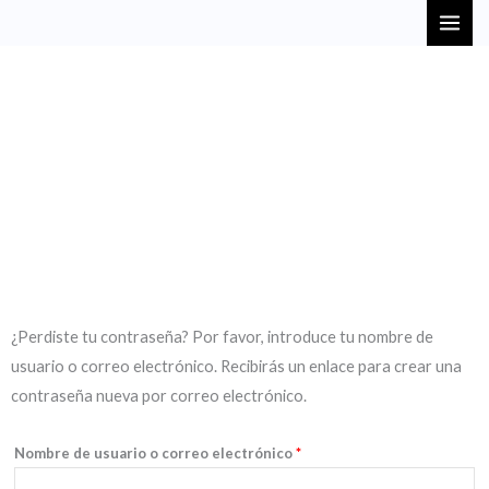
Ir
MAI
al
ME
contenido
My Account
Nam nec tellus a odio tincidunt auctor a ornare odio.
Obligatorio
¿Perdiste tu contraseña? Por favor, introduce tu nombre de
usuario o correo electrónico. Recibirás un enlace para crear una
contraseña nueva por correo electrónico.
Nombre de usuario o correo electrónico
*