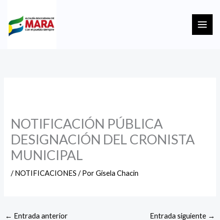
Ir
MAI
al
ME
contenido
NOTIFICACIÓN PÚBLICA
DESIGNACIÓN DEL CRONISTA
MUNICIPAL
/
NOTIFICACIONES
/ Por
Gisela Chacin
←
Entrada anterior
Entrada siguiente
→