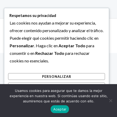
Respetamos su privacidad
Las cookies nos ayudan a mejorar su experiencia,
Copyright © 2026 Alcaldía Bolivariana de Mara.
ofrecer contenido personalizado y analizar el tráfico.
Puede elegir qué cookies permitir haciendo clic en
Personalizar
. Haga clic en
Aceptar Todo
para
consentir o en
Rechazar Todo
para rechazar
cookies no esenciales.
PERSONALIZAR
RECHAZAR TODO
Usamos cookies para asegurar que te damos la mejor
ACEPTAR TODO
experiencia en nuestra web. Si continúas usando este sitio,
asumiremos que estás de acuerdo con ello.
Desarrollado por
Aceptar