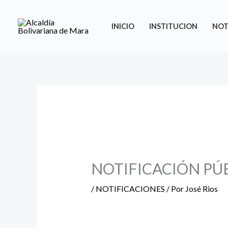
Ir
al
INICIO
INSTITUCION
NOT
contenido
NOTIFICACIÓN PÚ
/
NOTIFICACIONES
/ Por
José Rios