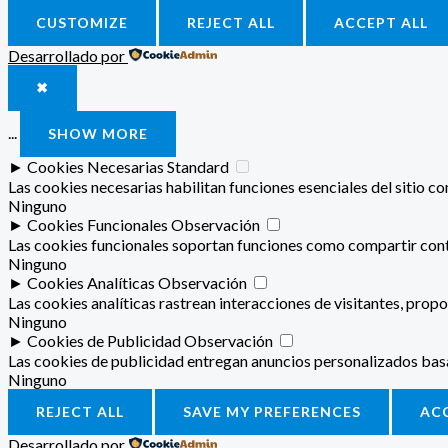
CUSTOMIZE
REJECT ALL
ACCEPT ALL
Desarrollado por
✖
...
SHOW MORE
►
Cookies Necesarias
Standard
Las cookies necesarias habilitan funciones esenciales del sitio 
Ninguno
►
Cookies Funcionales
Observación
Las cookies funcionales soportan funciones como compartir conte
Ninguno
►
Cookies Analíticas
Observación
Las cookies analíticas rastrean interacciones de visitantes, pro
Ninguno
►
Cookies de Publicidad
Observación
Las cookies de publicidad entregan anuncios personalizados basado
Ninguno
REJECT ALL
SAVE MY PREFERENCES
AC
Desarrollado por